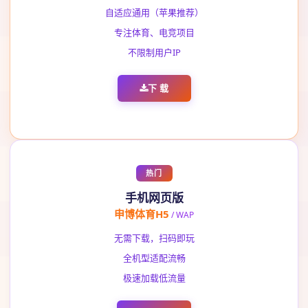
自适应通用（苹果推荐）
专注体育、电竞项目
不限制用户IP
下 载
热门
手机网页版
申博体育H5
/ WAP
无需下载，扫码即玩
全机型适配流畅
极速加载低流量