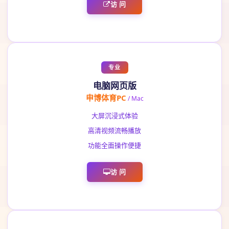
访 问
专业
电脑网页版
申博体育PC
/ Mac
大屏沉浸式体验
高清视频流畅播放
功能全面操作便捷
访 问