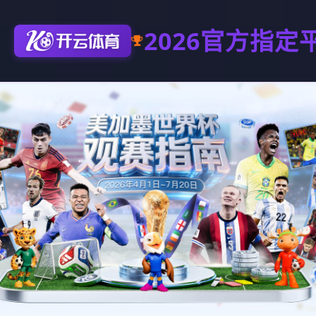
2026官方指定