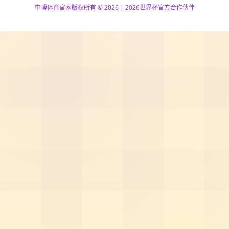
申博体育官网版权所有 © 2026 | 2026世界杯官方合作伙伴
51La